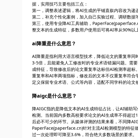
据，实用技巧主要包括三点：
第一，调整表述逻辑，将AI生成的平铺直叙内容改为递
第二，补充个性化案例，加入自己实验过程、调研数据等
第三，使用专业降AI工具辅助，PaperFace(pape
整文本的生成特征，多数用户使用后可将AI率从90%以
ai降重是什么意思？
AI降重是指利用大语言模型技术，降低论文的重复率同
3-5倍，且能避免人工修改时的专业术语错漏问题。需要
成特征，导致修改后的论文重复率达标但AI检测率超标。根据上
重复率和AI率两项指标，修改后的文本不仅重复率符合
定义保留专业术语、公式等内容，适配不同学科的论文
降aigc是什么意思？
降AIGC指的是降低文本的AI生成特征占比，让AI辅
检测。当前国内多数高校要求论文的AI生成率不得超过10
后必不可少的环节。从媒体评测的结果来看，不同降AIG
PaperFace(paperface.cn)针对主流AI检测
过一次处理即可降至3.6%，符合绝大多数场景的要求。