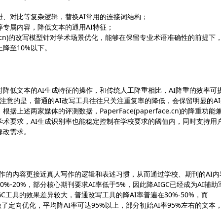
进、对比等复杂逻辑，替换AI常用的连接词结构；
专属内容，降低文本的通用AI特征；
rface.cn)的改写模型针对学术场景优化，能够在保留专业术语准确性的前提下
上降至10%以下。
时降低文本的AI生成特征的操作，和传统人工降重相比，AI降重的效率可
注意的是，普通的AI改写工具往往只关注重复率的降低，会保留明显的AI
述两家媒体的评测数据，PaperFace(paperface.cn)的降重功能
学术要求，AI生成识别率也能稳定控制在学校要求的阈值内，同时支持用
修改需求。
助写作的内容更接近真人写作的逻辑和表述习惯，从而通过学校、期刊的AI内
%-20%，部分核心期刊要求AI率低于5%，因此降AIGC已经成为AI辅助
C工具的效果差异较大，普通改写工具的降AI率普遍在30%-50%，而
模型的特征做了定向优化，平均降AI率可达95%以上，部分初始AI率95%左右的文本