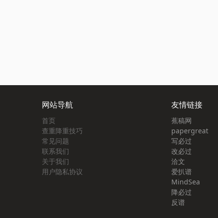
网站导航
友情链接
首页
蕉稿网
查重降重技巧
papergreat
常见问题
写必过
联系我们
改必过
关于我们
洽文
用户隐私协议
爱扒谱
MindSea
降必过
反谱